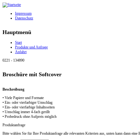
Direkt zum Inhalt
Impressum
Datenschutz
Hauptmenü
Start
Produkte und Anfrage
Anfahrt
0221 - 134890
Broschüre mit Softcover
Beschreibung
• Viele Papiere und Formate
• Ein- oder vierfarbiger Umschlag
• Ein- oder vierfarbige Inhaltsseiten
• Umschlag immer 4-fach gerillt
• Probedruck ohne Aufpreis möglich
Produktanfrage
Bitte wählen Sie für Ihre Produktanfrage alle relevanten Kriterien aus, unten kann dann ei